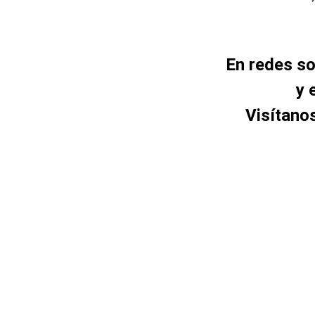
En redes s
y 
Visítano