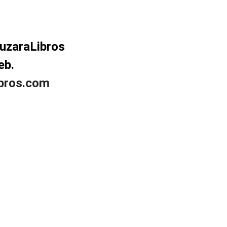
uzaraLibros
eb.
ibros.com