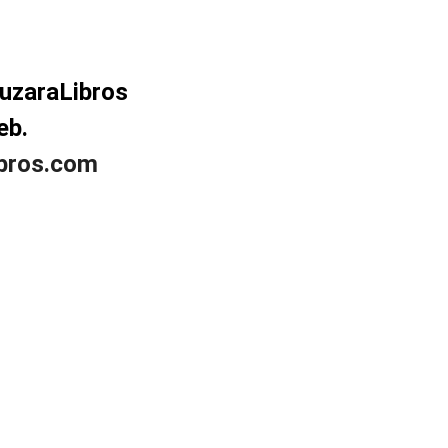
uzaraLibros
eb.
ibros.com