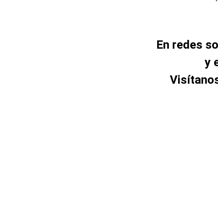
En redes s
y 
Visítano